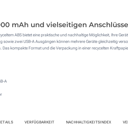
10
4 Farbig (Auf einer Seite)
25
Vollfarbdruck (Auf einer Seite)
000 mAh und vielseitigen Anschlüss
50
eltem ABS bietet eine praktische und nachhaltige Möglichkeit, Ihre Gerä
Ohne Werbedruck
100
 sowie zwei USB-A Ausgängen können mehrere Geräte gleichzeitig versor
en. Das kompakte Format und die Verpackung in einer recycelten Kraftpap
Andere Menge :
Aktualisieren
SB-A
er
ETAILS
VERFÜGBARKEIT
NACHHALTIGKEITSINDEX
VE