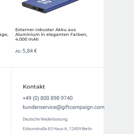
Externer robuster Akku aus
Ladegerät im Kor
age,
Aluminium in eleganten Farben,
Schnellladefunkti
4.000 mAh
16,47 €
Ab:
5,84 €
Ab:
Kontakt
+49 (0) 800 898 9740
kundenservice@giftcampaign.com
Deutsche Niederlassung:
Edisonstraße 63 Haus A, 12459 Berlin