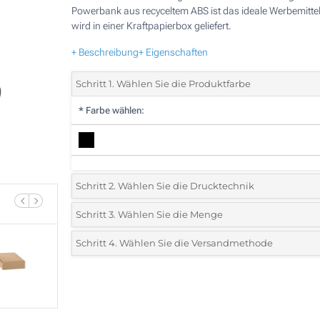
Powerbank aus recyceltem ABS ist das ideale Werbemitte
wird in einer Kraftpapierbox geliefert.
+ Beschreibung
+ Eigenschaften
Schritt 1. Wählen Sie die Produktfarbe
*
Farbe wählen:
Schritt 2. Wählen Sie die Drucktechnik
*
Wählen Sie die Druck- und Farbtechniken für Ihr Logo:
Schritt 3. Wählen Sie die Menge
*
Bitte wählen Sie Ihre gewünschte Menge
Schritt 4. Wählen Sie die Versandmethode
1 Farbig (Auf einer Seite)
Menge
Standard
Stückpreis
2 Farbig (Auf einer Seite)
5
3 Farbig (Auf einer Seite)