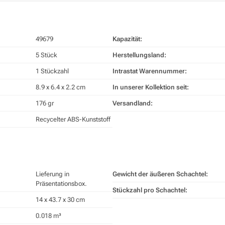
49679
Kapazität:
5 Stück
Herstellungsland:
1 Stückzahl
Intrastat Warennummer:
8.9 x 6.4 x 2.2 cm
In unserer Kollektion seit:
176 gr
Versandland:
Recycelter ABS-Kunststoff
Lieferung in
Gewicht der äußeren Schachtel:
Präsentationsbox.
Stückzahl pro Schachtel:
14 x 43.7 x 30 cm
0.018 m³