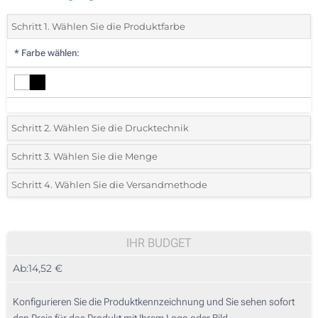
Schritt 1. Wählen Sie die Produktfarbe
*
Farbe wählen:
Schritt 2. Wählen Sie die Drucktechnik
*
Wählen Sie die Druck- und Farbtechniken für Ihr Logo:
Schritt 3. Wählen Sie die Menge
*
Bitte wählen Sie Ihre gewünschte Menge
Schritt 4. Wählen Sie die Versandmethode
1 Farbig (Auf einer Seite)
Menge
Standard
Stückpreis
2 Farbig (Auf einer Seite)
5
IHR BUDGET
3 Farbig (Auf einer Seite)
Ab:
14,52 €
10
4 Farbig (Auf einer Seite)
25
Konfigurieren Sie die Produktkennzeichnung und Sie sehen sofort
Lasergravur (Auf einer Seite)
den Preis für das Produkt mit Ihrem Logo oder Bild.