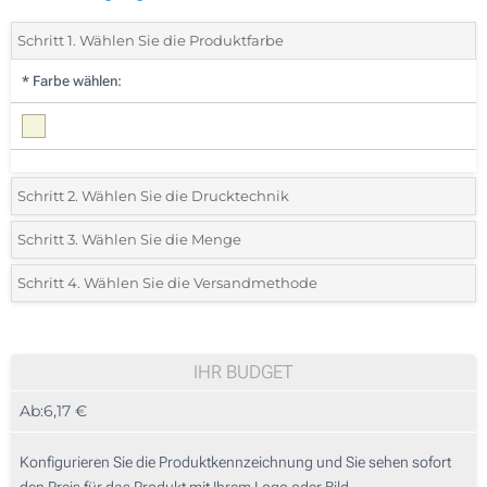
Schritt 1. Wählen Sie die Produktfarbe
*
Farbe wählen:
Schritt 2. Wählen Sie die Drucktechnik
*
Wählen Sie die Druck- und Farbtechniken für Ihr Logo:
Schritt 3. Wählen Sie die Menge
*
Bitte wählen Sie Ihre gewünschte Menge
Schritt 4. Wählen Sie die Versandmethode
1 Farbig (Auf einer Seite)
Menge
Standard
Stückpreis
2 Farbig (Auf einer Seite)
5
IHR BUDGET
3 Farbig (Auf einer Seite)
Ab:
6,17 €
10
4 Farbig (Auf einer Seite)
25
Konfigurieren Sie die Produktkennzeichnung und Sie sehen sofort
Digitaler Transferdruck in Vollfarbe (Auf einer Seite)
den Preis für das Produkt mit Ihrem Logo oder Bild.