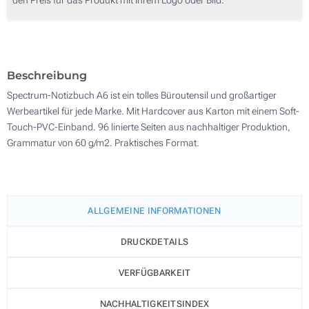
250
Digitaldruck in Vollfarbe (Vorderseite)
500
Ohne Werbedruck
Aktualisieren
Andere Menge :
Beschreibung
Spectrum-Notizbuch A6 ist ein tolles Büroutensil und großartiger
Werbeartikel für jede Marke. Mit Hardcover aus Karton mit einem Soft-
Touch-PVC-Einband. 96 linierte Seiten aus nachhaltiger Produktion,
Grammatur von 60 g/m2. Praktisches Format.
ALLGEMEINE INFORMATIONEN
DRUCKDETAILS
VERFÜGBARKEIT
NACHHALTIGKEITSINDEX