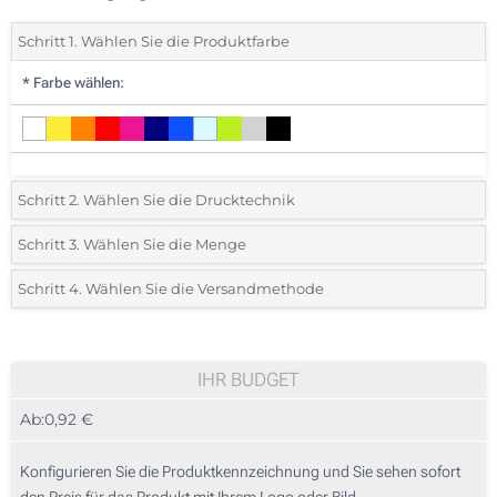
Schritt 1. Wählen Sie die Produktfarbe
*
Farbe wählen:
Schritt 2. Wählen Sie die Drucktechnik
*
Wählen Sie die Druck- und Farbtechniken für Ihr Logo:
Schritt 3. Wählen Sie die Menge
*
Bitte wählen Sie Ihre gewünschte Menge
Schritt 4. Wählen Sie die Versandmethode
1 Farbig (Vorderseite)
Menge
Standard
Stückpreis
2 Farbig (Vorderseite)
25
IHR BUDGET
3 Farbig (Vorderseite)
Ab:
0,92 €
50
4 Farbig (Vorderseite)
125
Konfigurieren Sie die Produktkennzeichnung und Sie sehen sofort
Heißprägung in Farbe (Vorderseite)
den Preis für das Produkt mit Ihrem Logo oder Bild.