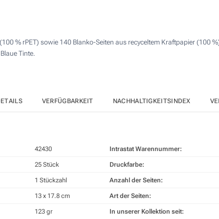
125
250
100 % rPET) sowie 140 Blanko-Seiten aus recyceltem Kraftpapier (100 %) (7
500
Blaue Tinte.
Andere Menge :
Aktualisieren
ETAILS
VERFÜGBARKEIT
NACHHALTIGKEITSINDEX
VE
42430
Intrastat Warennummer:
25 Stück
Druckfarbe:
1 Stückzahl
Anzahl der Seiten:
13 x 17.8 cm
Art der Seiten:
123 gr
In unserer Kollektion seit: