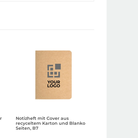
r
Notizheft mit Cover aus
A5 Notizheft mit 
recyceltem Karton und Blanko
recyceltem Karton
Seiten, B7
Seiten