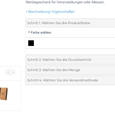
Werbegeschenk für Veranstaltungen oder Messen.
+ Beschreibung
+ Eigenschaften
Schritt 1. Wählen Sie die Produktfarbe
*
Farbe wählen:
Schritt 2. Wählen Sie die Drucktechnik
*
Wählen Sie die Druck- und Farbtechniken für Ihr Logo:
Schritt 3. Wählen Sie die Menge
*
Bitte wählen Sie Ihre gewünschte Menge
Schritt 4. Wählen Sie die Versandmethode
1 Farbig (Auf dem Cover)
Menge
Standard
Stückpreis
Lasergravur (Auf dem Cover)
25
Ohne Werbedruck
50