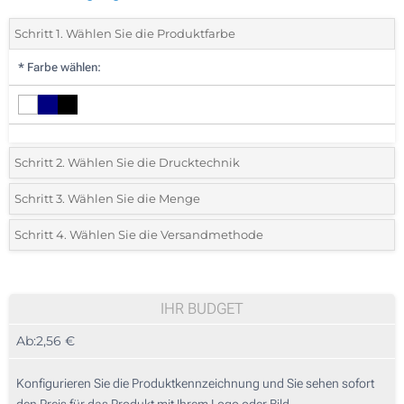
Schritt 1. Wählen Sie die Produktfarbe
*
Farbe wählen:
Schritt 2. Wählen Sie die Drucktechnik
*
Wählen Sie die Druck- und Farbtechniken für Ihr Logo:
Schritt 3. Wählen Sie die Menge
*
Bitte wählen Sie Ihre gewünschte Menge
Schritt 4. Wählen Sie die Versandmethode
1 Farbig (Rundum-Druck)
Menge
Standard
Stückpreis
UV-Kreis (Rundum-Druck)
10
IHR BUDGET
Runder Laserdruck (Rundum-Druck)
Ab:
2,56 €
20
Lasergravur (Rundum-Druck)
50
Konfigurieren Sie die Produktkennzeichnung und Sie sehen sofort
Lasergravur (Auf dem Cover)
den Preis für das Produkt mit Ihrem Logo oder Bild.