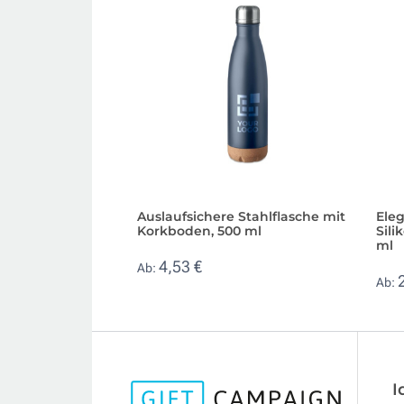
Auslaufsichere Stahlflasche mit
Ele
Korkboden, 500 ml
Sili
ml
4,53 €
Ab:
Ab:
I