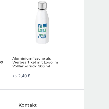
m
Aluminiumflasche als
Edelstahlflasche 
00
Werbeartikel mit Logo im
Bambusdeckel un
Vollfarbdruck, 500 ml
550 ml
2,40 €
3,50 €
Ab:
Ab:
Kontakt