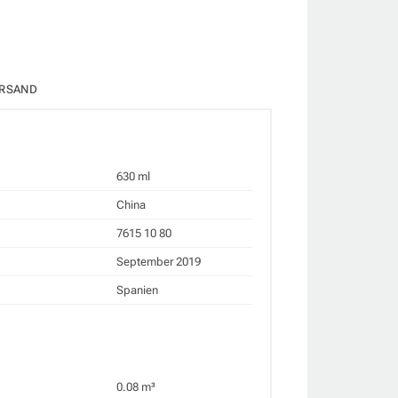
RSAND
630 ml
China
7615 10 80
September 2019
Spanien
0.08 m³