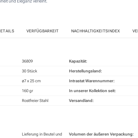
heit und Eleganz verleiht.
ETAILS
VERFÜGBARKEIT
NACHHALTIGKEITSINDEX
VE
36809
Kapazität:
30 Stück
Herstellungsland:
ø7 x 25 cm
Intrastat Warennummer:
160 gr
In unserer Kollektion seit:
Rostfreier Stahl
Versandland:
Lieferung in Beutel und
Volumen der äußeren Verpackung: