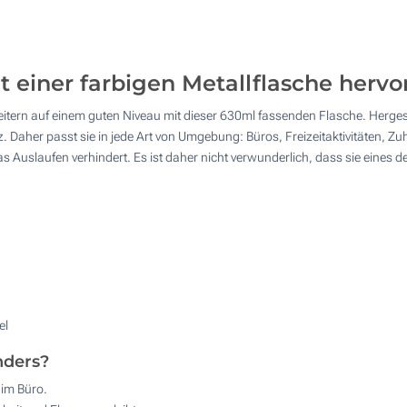
4 Farbig (Auf einer Seite)
150
1 Farbig (Rundum-Druck)
300
t einer farbigen Metallflasche hervo
Lasergravur (Auf einer Seite)
600
itern auf einem guten Niveau mit dieser 630ml fassenden Flasche. Hergest
Andere Menge :
Digitaldruck in Vollfarbe (Rundum-Druck)
z. Daher passt sie in jede Art von Umgebung: Büros, Freizeitaktivitäten, 
Aktualisieren
as Auslaufen verhindert. Es ist daher nicht verwunderlich, dass sie eines de
Ohne Werbedruck
el
nders?
 im Büro.