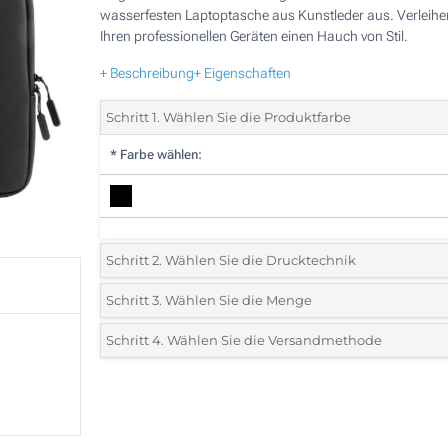
wasserfesten Laptoptasche aus Kunstleder aus. Verleihe
Ihren professionellen Geräten einen Hauch von Stil.
+ Beschreibung
+ Eigenschaften
Schritt 1. Wählen Sie die Produktfarbe
*
Farbe wählen:
Schritt 2. Wählen Sie die Drucktechnik
*
Wählen Sie die Druck- und Farbtechniken für Ihr Logo:
Schritt 3. Wählen Sie die Menge
*
Bitte wählen Sie Ihre gewünschte Menge
Schritt 4. Wählen Sie die Versandmethode
1 Farbig (Auf einer Seite)
Menge
Standard
Stückpreis
Digitaler Druck in Vollfarbe (Auf einer Seite)
5
Ohne Werbedruck