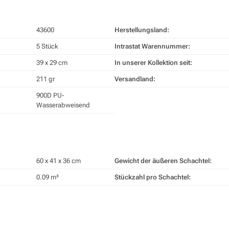
43600
Herstellungsland:
5 Stück
Intrastat Warennummer:
39 x 29 cm
In unserer Kollektion seit:
211 gr
Versandland:
900D PU-
Wasserabweisend
60 x 41 x 36 cm
Gewicht der äußeren Schachtel:
0.09 m³
Stückzahl pro Schachtel: