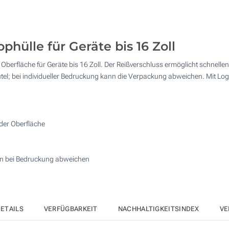
10
25
ülle für Geräte bis 16 Zoll
50
rfläche für Geräte bis 16 Zoll. Der Reißverschluss ermöglicht schnellen Zu
100
utel; bei individueller Bedruckung kann die Verpackung abweichen. Mit Lo
Andere Menge :
Aktualisieren
der Oberfläche
nn bei Bedruckung abweichen
ETAILS
VERFÜGBARKEIT
NACHHALTIGKEITSINDEX
VE