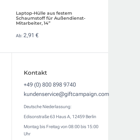
Laptop-Hülle aus festem
Laptop Hülle aus
Schaumstoff für Außendienst-
wasserabweisen
Mitarbeiter, 14”
und matter Außens
2,91 €
14,95 €
Ab:
Ab:
Kontakt
+49 (0) 800 898 9740
kundenservice@giftcampaign.com
Deutsche Niederlassung:
Edisonstraße 63 Haus A, 12459 Berlin
Montag bis Freitag von 08:00 bis 15:00
Uhr