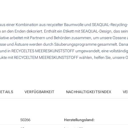
20
4 Farbig (Auf einer Seite)
50
Digitaler Transferdruck in Vollfarbe (Auf einer Seite)
aus einer Kombination aus recycelter Baumwolle und SEAQUAL-Recycling-P
100
sen an den Enden dekoriert. Enthält ein Etikett mit SEAQUAL-Design, das s
Ohne Werbedruck
200
itiative arbeitet mit Partnern und Behörden zusammen, um unsere Ozeane 
üsse und Ästuare werden durch Säuberungsprogramme gesammelt. Danach
Andere Menge :
nigt und in RECYCELTES MEERESKUNSTSTOFF umgewandelt, eine vollständig 
Aktualisieren
rodukte mit RECYCELTEM MEERESKUNSTSTOFF wählen, helfen Sie, unsere O
ETAILS
VERFÜGBARKEIT
NACHHALTIGKEITSINDEX
VE
50266
Herstellungsland: