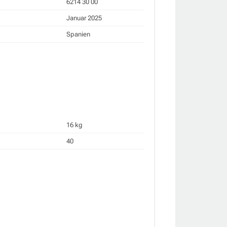
6214 30 00
Januar 2025
Spanien
16 kg
40