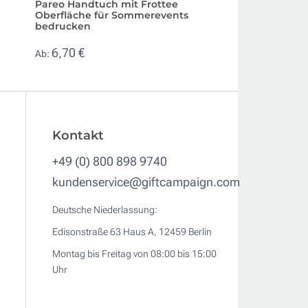
Pareo Handtuch mit Frottee
Strandtuch aus 
Oberfläche für Sommerevents
Polyester, 90 x 18
bedrucken
3,41 €
Ab:
6,70 €
Ab:
Kontakt
+49 (0) 800 898 9740
kundenservice@giftcampaign.com
Deutsche Niederlassung:
Edisonstraße 63 Haus A, 12459 Berlin
Montag bis Freitag von 08:00 bis 15:00
Uhr