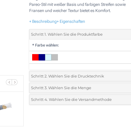
Pareo-Stil mit weißer Basis und farbigen Streifen sowie
Fransen und weicher Textur bietet es Komfort.
+ Beschreibung
+ Eigenschaften
Schritt 1. Wählen Sie die Produktfarbe
*
Farbe wählen:
Schritt 2. Wählen Sie die Drucktechnik
*
Wählen Sie die Druck- und Farbtechniken für Ihr Logo:
Schritt 3. Wählen Sie die Menge
*
Bitte wählen Sie Ihre gewünschte Menge
Schritt 4. Wählen Sie die Versandmethode
1 Farbig (Auf einer Seite)
Menge
Standard
Stückpreis
2 Farbig (Auf einer Seite)
10
3 Farbig (Auf einer Seite)