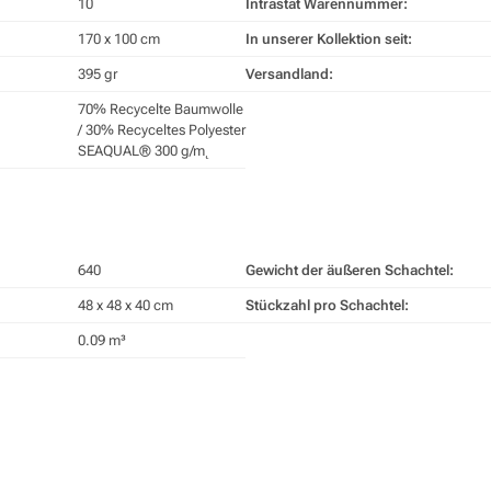
10
Intrastat Warennummer:
170 x 100 cm
In unserer Kollektion seit:
395 gr
Versandland:
70% Recycelte Baumwolle
/ 30% Recyceltes Polyester
SEAQUAL® 300 g/m˛
640
Gewicht der äußeren Schachtel:
48 x 48 x 40 cm
Stückzahl pro Schachtel:
0.09 m³