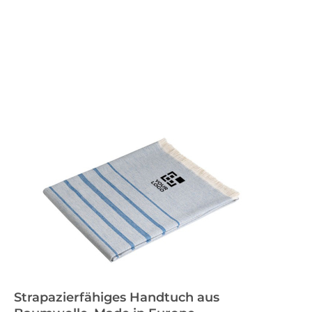
Strapazierfähiges Handtuch aus