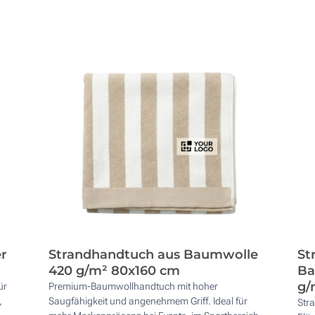
er
Strandhandtuch aus Baumwolle
St
420 g/m² 80x160 cm
Ba
g/
ür
Premium-Baumwollhandtuch mit hoher
,
Saugfähigkeit und angenehmem Griff. Ideal für
Str