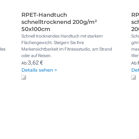
RPET-Handtuch
RP
schnelltrocknend 200g/m²
sc
50x100cm
20
Schnell trocknendes Handtuch mit starkem
Sch
Flächengewicht. Steigern Sie Ihre
g/m²
des
Markensichtbarkeit im Fitnessstudio, am Strand
max
oder auf Reisen.
Wer
3,62 €
Ab:
Ab:
Details sehen >
Det