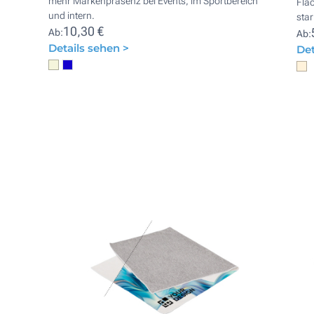
mehr Markenpräsenz bei Events, im Sportbereich
Fläc
und intern.
sta
10,30 €
Ab:
Ab:
Details sehen >
Det