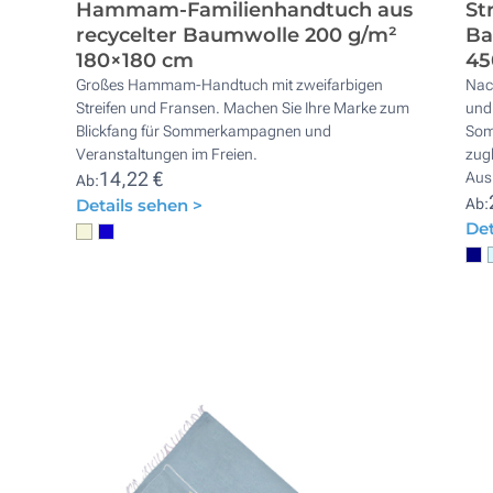
Hammam-Familienhandtuch aus
St
recycelter Baumwolle 200 g/m²
Ba
180×180 cm
45
Großes Hammam-Handtuch mit zweifarbigen
Nach
g
Streifen und Fransen. Machen Sie Ihre Marke zum
und 
Blickfang für Sommerkampagnen und
Som
Veranstaltungen im Freien.
zug
14,22 €
Aus
Ab:
Details sehen >
Ab:
Det