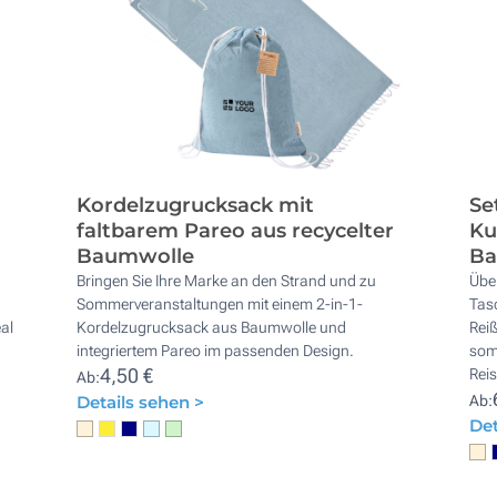
Kordelzugrucksack mit
Se
faltbarem Pareo aus recycelter
Ku
Baumwolle
Ba
Bringen Sie Ihre Marke an den Strand und zu
Übe
Sommerveranstaltungen mit einem 2-in-1-
Tasc
al
Kordelzugrucksack aus Baumwolle und
Reiß
integriertem Pareo im passenden Design.
som
4,50 €
Rei
Ab:
Details sehen >
Ab:
Det