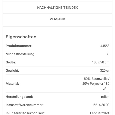
NACHHALTIGKEITSINDEX
VERSAND
Eigenschaften
Produktnummer:
44553
Mindestbestellung:
30
Größe:
180 x 90 cm
Gewicht:
320 gr
80% Baumwolle /
Material:
20% Polyester 180
g/m˛
Herstellungsland:
Indien
Intrastat Warennummer:
6214 30 00
In unserer Kollektion seit:
Februar 2024