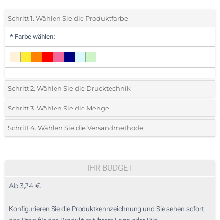
Schritt 1. Wählen Sie die Produktfarbe
*
Farbe wählen:
Schritt 2. Wählen Sie die Drucktechnik
*
Wählen Sie die Druck- und Farbtechniken für Ihr Logo:
Schritt 3. Wählen Sie die Menge
*
Bitte wählen Sie Ihre gewünschte Menge
Schritt 4. Wählen Sie die Versandmethode
1 Farbig (Auf einer Seite)
Menge
Standard
Stückpreis
2 Farbig (Auf einer Seite)
30
IHR BUDGET
3 Farbig (Auf einer Seite)
Ab:
3,34 €
60
4 Farbig (Auf einer Seite)
150
Konfigurieren Sie die Produktkennzeichnung und Sie sehen sofort
Digitaler Transferdruck in Vollfarbe (Auf einer Seite)
den Preis für das Produkt mit Ihrem Logo oder Bild.