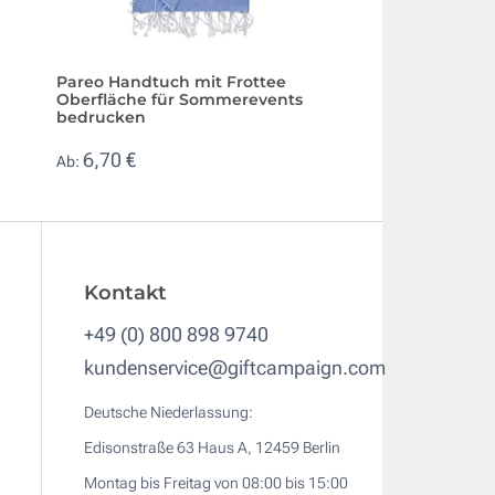
Pareo Handtuch mit Frottee
Strandtuch aus re
Oberfläche für Sommerevents
Baumwolle und Po
bedrucken
g/m²
6,70 €
2,27 €
Ab:
Ab:
Kontakt
+49 (0) 800 898 9740
kundenservice@giftcampaign.com
Deutsche Niederlassung:
Edisonstraße 63 Haus A, 12459 Berlin
Montag bis Freitag von 08:00 bis 15:00