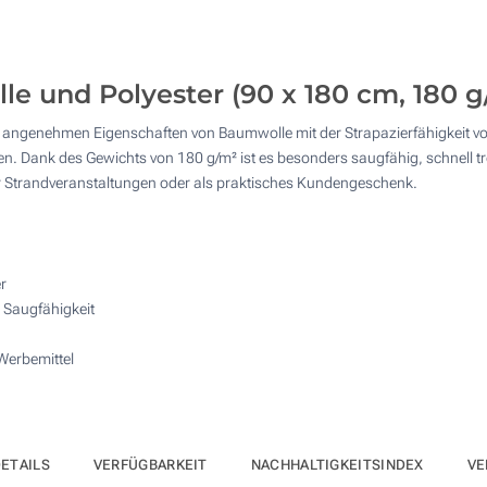
20
4 Farbig (Vorderseite)
50
Ohne Werbedruck
e und Polyester (90 x 180 cm, 180 g
100
 die angenehmen Eigenschaften von Baumwolle mit der Strapazierfähigkeit 
200
. Dank des Gewichts von 180 g/m² ist es besonders saugfähig, schnell tro
ür Strandveranstaltungen oder als praktisches Kundengeschenk.
Andere Menge :
Aktualisieren
r
 Saugfähigkeit
Werbemittel
ETAILS
VERFÜGBARKEIT
NACHHALTIGKEITSINDEX
VE