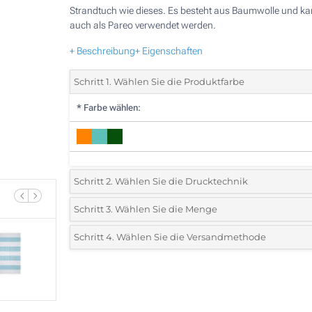
Strandtuch wie dieses. Es besteht aus Baumwolle und k
auch als Pareo verwendet werden.
+ Beschreibung
+ Eigenschaften
Schritt 1. Wählen Sie die Produktfarbe
*
Farbe wählen:
Schritt 2. Wählen Sie die Drucktechnik
*
Wählen Sie die Druck- und Farbtechniken für Ihr Logo:
Schritt 3. Wählen Sie die Menge
*
Bitte wählen Sie Ihre gewünschte Menge
Schritt 4. Wählen Sie die Versandmethode
1 Farbig (Vorderseite)
Menge
Standard
Stückpreis
2 Farbig (Vorderseite)
10
3 Farbig (Vorderseite)