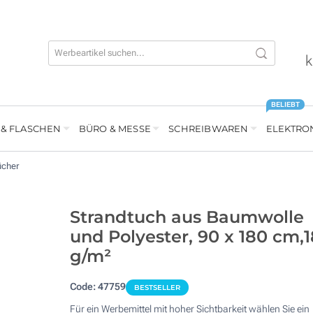
k
BELIEBT
 & FLASCHEN
BÜRO & MESSE
SCHREIBWAREN
ELEKTRO
ücher
Strandtuch aus Baumwolle
und Polyester, 90 x 180 cm,
g/m²
Code:
47759
BESTSELLER
Für ein Werbemittel mit hoher Sichtbarkeit wählen Sie ein