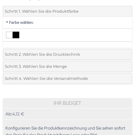
Schritt 1. Wählen Sie die Produktfarbe
*
Farbe wählen:
Schritt 2. Wählen Sie die Drucktechnik
*
Wählen Sie die Druck- und Farbtechniken für Ihr Logo:
Schritt 3. Wählen Sie die Menge
*
Bitte wählen Sie Ihre gewünschte Menge
Schritt 4. Wählen Sie die Versandmethode
1 Farbig (Auf dem Etui)
Menge
Standard
Stückpreis
2 Farbig (Auf dem Etui)
10
IHR BUDGET
Digitaler Druck in Vollfarbe (Auf dem Etui)
Ab:
4,12 €
20
Ohne Werbedruck
50
Konfigurieren Sie die Produktkennzeichnung und Sie sehen sofort
den Preis für das Produkt mit Ihrem Logo oder Bild.