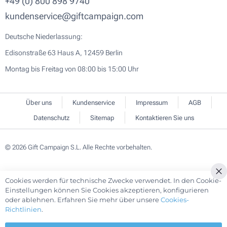
+49 (0) 800 898 9740
kundenservice@giftcampaign.com
Deutsche Niederlassung:
Edisonstraße 63 Haus A, 12459 Berlin
Montag bis Freitag von 08:00 bis 15:00 Uhr
Über uns
Kundenservice
Impressum
AGB
Datenschutz
Sitemap
Kontaktieren Sie uns
© 2026 Gift Campaign S.L. Alle Rechte vorbehalten.
Cookies werden für technische Zwecke verwendet. In den Cookie-
Cl
Einstellungen können Sie Cookies akzeptieren, konfigurieren
Co
oder ablehnen. Erfahren Sie mehr über unsere
Cookies-
Ba
Richtlinien
.