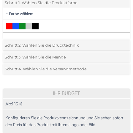
Schritt 1. Wählen Sie die Produktfarbe
*
Farbe wählen:
Schritt 2. Wählen Sie die Drucktechnik
*
Wählen Sie die Druck- und Farbtechniken für Ihr Logo:
Schritt 3. Wählen Sie die Menge
*
Bitte wählen Sie Ihre gewünschte Menge
Schritt 4. Wählen Sie die Versandmethode
Lasergravur (Auf einer Seite)
Menge
Standard
Stückpreis
Ohne Werbedruck
25
IHR BUDGET
Ab:
1,13 €
50
125
Konfigurieren Sie die Produktkennzeichnung und Sie sehen sofort
den Preis für das Produkt mit Ihrem Logo oder Bild.
250