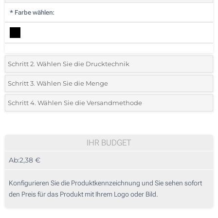
*
Farbe wählen:
Schritt 2. Wählen Sie die Drucktechnik
*
Wählen Sie die Druck- und Farbtechniken für Ihr Logo:
Schritt 3. Wählen Sie die Menge
*
Bitte wählen Sie Ihre gewünschte Menge
Schritt 4. Wählen Sie die Versandmethode
1 Farbig (Auf der Vorderseite)
Menge
Standard
Stückpreis
Ohne Werbedruck
10
IHR BUDGET
Ab:
2,38 €
20
50
Konfigurieren Sie die Produktkennzeichnung und Sie sehen sofort
den Preis für das Produkt mit Ihrem Logo oder Bild.
100