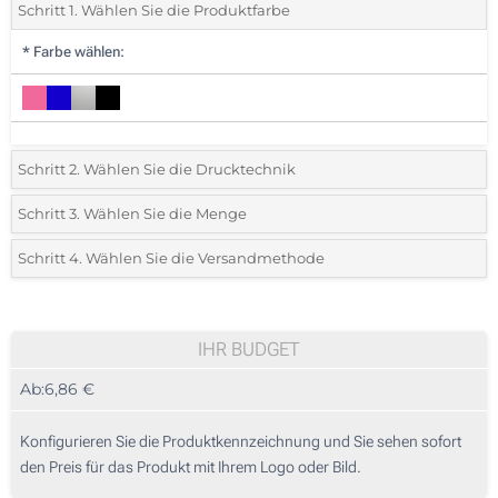
Schritt 1. Wählen Sie die Produktfarbe
*
Farbe wählen:
Schritt 2. Wählen Sie die Drucktechnik
*
Wählen Sie die Druck- und Farbtechniken für Ihr Logo:
Schritt 3. Wählen Sie die Menge
*
Bitte wählen Sie Ihre gewünschte Menge
Schritt 4. Wählen Sie die Versandmethode
1 Farbig (Auf einer Seite)
Menge
Standard
Stückpreis
2 Farbig (Auf einer Seite)
5
IHR BUDGET
3 Farbig (Auf einer Seite)
Ab:
6,86 €
10
4 Farbig (Auf einer Seite)
25
Konfigurieren Sie die Produktkennzeichnung und Sie sehen sofort
Lasergravur (Auf einer Seite)
den Preis für das Produkt mit Ihrem Logo oder Bild.
50