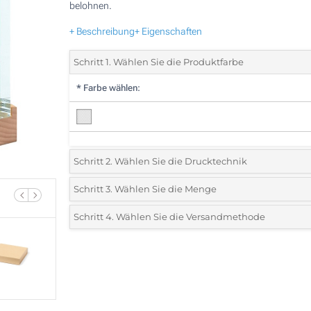
belohnen.
+ Beschreibung
+ Eigenschaften
Schritt 1. Wählen Sie die Produktfarbe
*
Farbe wählen:
Schritt 2. Wählen Sie die Drucktechnik
*
Wählen Sie die Druck- und Farbtechniken für Ihr Logo:
Schritt 3. Wählen Sie die Menge
*
Bitte wählen Sie Ihre gewünschte Menge
Schritt 4. Wählen Sie die Versandmethode
1 Farbig (Auf der Box)
Menge
Standard
Stückpreis
1 Farbig (Auf einer Seite)
10
2 Farbig (Auf einer Seite)
20