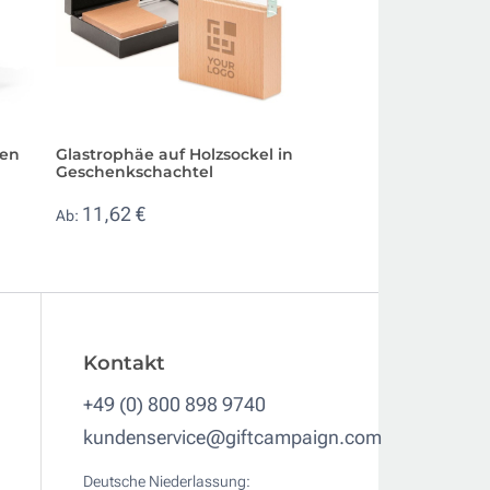
len
Glastrophäe auf Holzsockel in
Klassische Trillerp
Geschenkschachtel
Kunststoff mit Ko
Umhängen
11,62 €
Ab:
0,15 €
Ab:
Kontakt
+49 (0) 800 898 9740
kundenservice@giftcampaign.com
Deutsche Niederlassung: