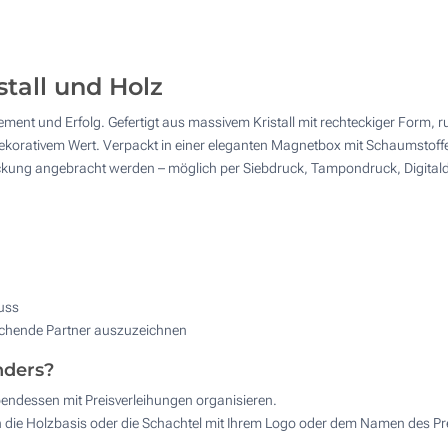
Digitaldruck in Vollfarbe (Auf einer Seite)
50
Lasergravur (Auf einer Seite)
100
tall und Holz
Ohne Werbedruck
200
ment und Erfolg. Gefertigt aus massivem Kristall mit rechteckiger Form, ru
Andere Menge :
orativem Wert. Verpackt in einer eleganten Magnetbox mit Schaumstoffei
Aktualisieren
ackung angebracht werden – möglich per Siebdruck, Tampondruck, Digitald
luss
echende Partner auszuzeichnen
nders?
endessen mit Preisverleihungen organisieren.
ch die Holzbasis oder die Schachtel mit Ihrem Logo oder dem Namen des Pr