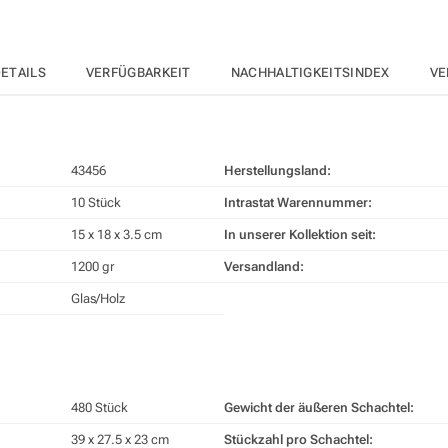
ETAILS
VERFÜGBARKEIT
NACHHALTIGKEITSINDEX
VE
43456
Herstellungsland:
10 Stück
Intrastat Warennummer:
15 x 18 x 3.5 cm
In unserer Kollektion seit:
1200 gr
Versandland:
Glas/Holz
480 Stück
Gewicht der äußeren Schachtel:
39 x 27.5 x 23 cm
Stückzahl pro Schachtel: