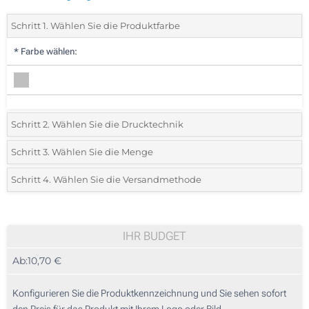
Schritt 1. Wählen Sie die Produktfarbe
*
Farbe wählen:
Schritt 2. Wählen Sie die Drucktechnik
*
Wählen Sie die Druck- und Farbtechniken für Ihr Logo:
Schritt 3. Wählen Sie die Menge
*
Bitte wählen Sie Ihre gewünschte Menge
Schritt 4. Wählen Sie die Versandmethode
Digitaldruck (Oberseite)
Menge
Standard
Stückpreis
Ohne Werbedruck
5
IHR BUDGET
Ab:
10,70 €
10
25
Konfigurieren Sie die Produktkennzeichnung und Sie sehen sofort
den Preis für das Produkt mit Ihrem Logo oder Bild.