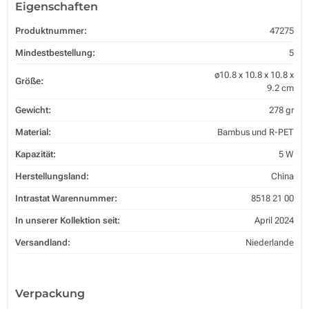
Eigenschaften
Produktnummer:
47275
Mindestbestellung:
5
ø10.8 x 10.8 x 10.8 x
Größe:
9.2 cm
Gewicht:
278 gr
Material:
Bambus und R-PET
Kapazität:
5 W
Herstellungsland:
China
Intrastat Warennummer:
8518 21 00
In unserer Kollektion seit:
April 2024
Versandland:
Niederlande
Verpackung