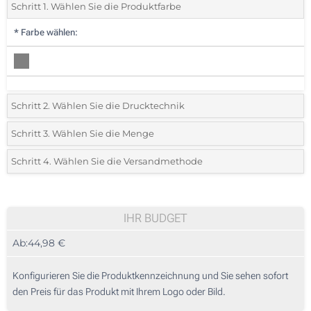
Schritt 1. Wählen Sie die Produktfarbe
*
Farbe wählen:
Schritt 2. Wählen Sie die Drucktechnik
*
Wählen Sie die Druck- und Farbtechniken für Ihr Logo:
Schritt 3. Wählen Sie die Menge
*
Bitte wählen Sie Ihre gewünschte Menge
Schritt 4. Wählen Sie die Versandmethode
Digitaldruck (Auf einer Seite)
Menge
Standard
Stückpreis
Ohne Werbedruck
5
IHR BUDGET
Ab:
44,98 €
10
25
Konfigurieren Sie die Produktkennzeichnung und Sie sehen sofort
den Preis für das Produkt mit Ihrem Logo oder Bild.
50