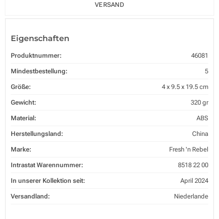
VERSAND
Eigenschaften
Produktnummer:
46081
Mindestbestellung:
5
Größe:
4 x 9.5 x 19.5 cm
Gewicht:
320 gr
Material:
ABS
Herstellungsland:
China
Marke:
Fresh 'n Rebel
Intrastat Warennummer:
8518 22 00
In unserer Kollektion seit:
April 2024
Versandland:
Niederlande