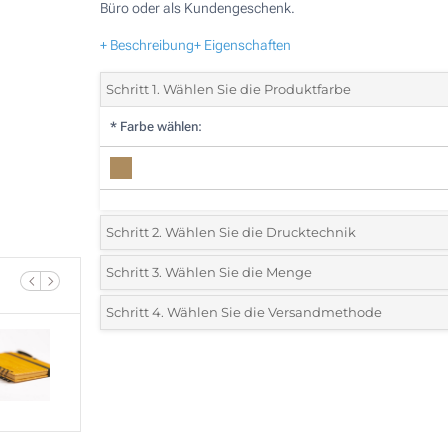
Büro oder als Kundengeschenk.
+ Beschreibung
+ Eigenschaften
Schritt 1. Wählen Sie die Produktfarbe
*
Farbe wählen:
Schritt 2. Wählen Sie die Drucktechnik
*
Wählen Sie die Druck- und Farbtechniken für Ihr Logo:
Schritt 3. Wählen Sie die Menge
*
Bitte wählen Sie Ihre gewünschte Menge
Schritt 4. Wählen Sie die Versandmethode
1 Farbig (Auf dem Kugelschreiber)
Menge
Standard
Stückpreis
Lasergravur (Auf dem Cover)
10
Ohne Werbedruck
20