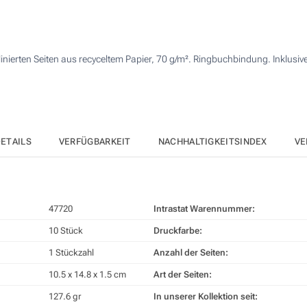
50
100
ierten Seiten aus recyceltem Papier, 70 g/m². Ringbuchbindung. Inklusive
200
Andere Menge :
Aktualisieren
ETAILS
VERFÜGBARKEIT
NACHHALTIGKEITSINDEX
VE
47720
Intrastat Warennummer:
10 Stück
Druckfarbe:
1 Stückzahl
Anzahl der Seiten:
10.5 x 14.8 x 1.5 cm
Art der Seiten:
127.6 gr
In unserer Kollektion seit: