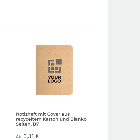
Notizheft mit Cover aus
Buntes Notizbuch
n
recyceltem Karton und Blanko
genähtem Rücken,
Seiten, B7
0,43 €
Ab:
0,31 €
Ab: