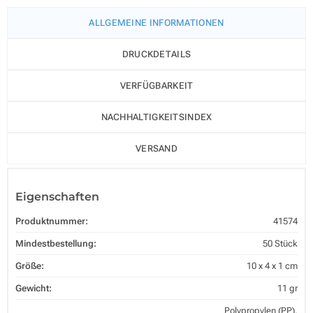
ALLGEMEINE INFORMATIONEN
DRUCKDETAILS
VERFÜGBARKEIT
NACHHALTIGKEITSINDEX
VERSAND
Eigenschaften
Produktnummer:
41574
Mindestbestellung:
50 Stück
Größe:
10 x 4 x 1 cm
Gewicht:
11 gr
Polypropylen (PP),