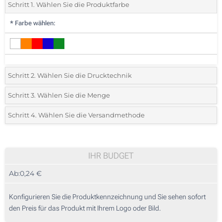
Schritt 1. Wählen Sie die Produktfarbe
*
Farbe wählen:
Schritt 2. Wählen Sie die Drucktechnik
*
Wählen Sie die Druck- und Farbtechniken für Ihr Logo:
Schritt 3. Wählen Sie die Menge
*
Bitte wählen Sie Ihre gewünschte Menge
Schritt 4. Wählen Sie die Versandmethode
1 Farbig (Auf einer Seite)
Menge
Standard
Stückpreis
Digitaler Druck in Vollfarbe (Auf einer Seite)
50
IHR BUDGET
Ohne Werbedruck
Ab:
0,24 €
100
250
Konfigurieren Sie die Produktkennzeichnung und Sie sehen sofort
den Preis für das Produkt mit Ihrem Logo oder Bild.
500