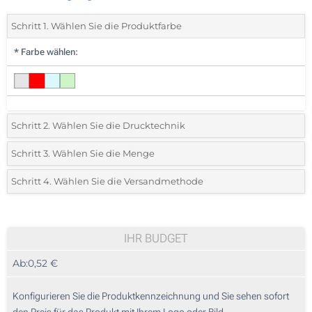
Schritt 1. Wählen Sie die Produktfarbe
*
Farbe wählen:
Schritt 2. Wählen Sie die Drucktechnik
*
Wählen Sie die Druck- und Farbtechniken für Ihr Logo:
Schritt 3. Wählen Sie die Menge
*
Bitte wählen Sie Ihre gewünschte Menge
Schritt 4. Wählen Sie die Versandmethode
1 Farbig (Auf einer Seite)
Menge
Standard
Stückpreis
Ohne Werbedruck
25
IHR BUDGET
Ab:
0,52 €
50
125
Konfigurieren Sie die Produktkennzeichnung und Sie sehen sofort
den Preis für das Produkt mit Ihrem Logo oder Bild.