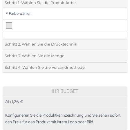
Schritt 1. Wählen Sie die Produktfarbe
*
Farbe wählen:
Schritt 2. Wählen Sie die Drucktechnik
*
Wählen Sie die Druck- und Farbtechniken für Ihr Logo:
Schritt 3. Wählen Sie die Menge
*
Bitte wählen Sie Ihre gewünschte Menge
Schritt 4. Wählen Sie die Versandmethode
1 Farbig (Auf der Schachtel)
Menge
Standard
Stückpreis
2 Farbig (Auf der Schachtel)
25
IHR BUDGET
3 Farbig (Auf der Schachtel)
Ab:
1,26 €
50
4 Farbig (Auf der Schachtel)
125
Konfigurieren Sie die Produktkennzeichnung und Sie sehen sofort
Digitaler Etikettendruck in Vollfarbe (Auf der Schachtel)
den Preis für das Produkt mit Ihrem Logo oder Bild.
250