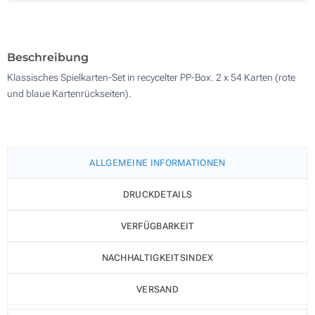
Doming mit Harz (Auf der Schachtel)
500
Ohne Werbedruck
Aktualisieren
Andere Menge :
Beschreibung
Klassisches Spielkarten-Set in recycelter PP-Box. 2 x 54 Karten (rote
und blaue Kartenrückseiten).
ALLGEMEINE INFORMATIONEN
DRUCKDETAILS
VERFÜGBARKEIT
NACHHALTIGKEITSINDEX
VERSAND