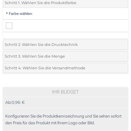
Schritt 1. Wählen Sie die Produktfarbe
*
Farbe wählen:
Schritt 2. Wählen Sie die Drucktechnik
*
Wählen Sie die Druck- und Farbtechniken für Ihr Logo:
Schritt 3. Wählen Sie die Menge
*
Bitte wählen Sie Ihre gewünschte Menge
Schritt 4. Wählen Sie die Versandmethode
1 Farbig (Auf einer Seite)
Menge
Standard
Stückpreis
2 Farbig (Auf einer Seite)
25
IHR BUDGET
3 Farbig (Auf einer Seite)
Ab:
0,96 €
50
4 Farbig (Auf einer Seite)
125
Konfigurieren Sie die Produktkennzeichnung und Sie sehen sofort
Digitaler Transferdruck in Vollfarbe (Auf einer Seite)
den Preis für das Produkt mit Ihrem Logo oder Bild.
250