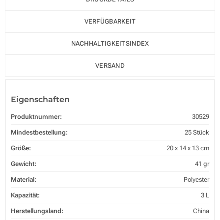
VERFÜGBARKEIT
NACHHALTIGKEITSINDEX
VERSAND
Eigenschaften
Produktnummer:
30529
Mindestbestellung:
25 Stück
Größe:
20 x 14 x 13 cm
Gewicht:
41 gr
Material:
Polyester
Kapazität:
3 L
Herstellungsland:
China