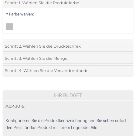
Schritt 1. Wählen Sie die Produktfarbe
*
Farbe wählen:
Schritt 2. Wählen Sie die Drucktechnik
*
Wählen Sie die Druck- und Farbtechniken für Ihr Logo:
Schritt 3. Wählen Sie die Menge
*
Bitte wählen Sie Ihre gewünschte Menge
Schritt 4. Wählen Sie die Versandmethode
1 Farbig (Auf der Vorderseite)
Menge
Standard
Stückpreis
2 Farbig (Auf der Vorderseite)
25
IHR BUDGET
3 Farbig (Auf der Vorderseite)
Ab:
4,10 €
50
4 Farbig (Auf der Vorderseite)
125
Konfigurieren Sie die Produktkennzeichnung und Sie sehen sofort
Digitaler Transferdruck in Vollfarbe (Auf der Vorderseite)
den Preis für das Produkt mit Ihrem Logo oder Bild.
250