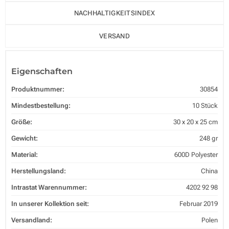
NACHHALTIGKEITSINDEX
VERSAND
Eigenschaften
Produktnummer:
30854
Mindestbestellung:
10 Stück
Größe:
30 x 20 x 25 cm
Gewicht:
248 gr
Material:
600D Polyester
Herstellungsland:
China
Intrastat Warennummer:
4202 92 98
In unserer Kollektion seit:
Februar 2019
Versandland:
Polen