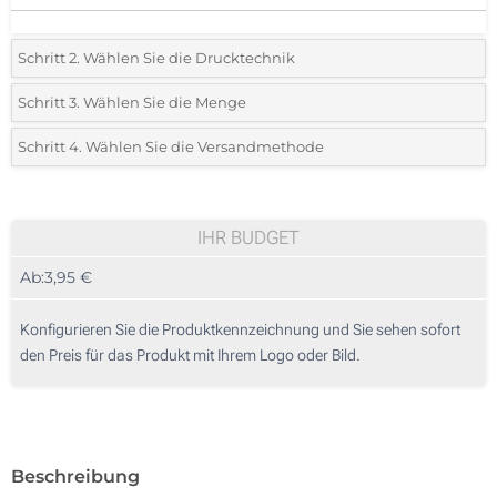
Schritt 2. Wählen Sie die Drucktechnik
*
Wählen Sie die Druck- und Farbtechniken für Ihr Logo:
Schritt 3. Wählen Sie die Menge
*
Bitte wählen Sie Ihre gewünschte Menge
Schritt 4. Wählen Sie die Versandmethode
1 Farbig (Vorderseite)
Menge
Standard
Stückpreis
2 Farbig (Vorderseite)
10
IHR BUDGET
3 Farbig (Vorderseite)
Ab:
3,95 €
20
4 Farbig (Vorderseite)
50
Konfigurieren Sie die Produktkennzeichnung und Sie sehen sofort
Digitaler Transferdruck in Vollfarbe (Vorderseite)
den Preis für das Produkt mit Ihrem Logo oder Bild.
100
Ohne Werbedruck
200
Aktualisieren
Andere Menge :
Beschreibung