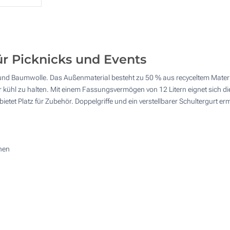
10
4 Farbig (Auf einer Seite)
25
Digitaler Transferdruck in Vollfarbe (Auf einer Seite)
50
ür Picknicks und Events
Graviertes Lederpatch (Auf einer Seite)
100
r und Baumwolle. Das Außenmaterial besteht zu 50 % aus recyceltem Mater
Andere Menge :
Ohne Werbedruck
r kühl zu halten. Mit einem Fassungsvermögen von 12 Litern eignet sich d
Aktualisieren
ietet Platz für Zubehör. Doppelgriffe und ein verstellbarer Schultergurt e
hen