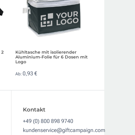
 2
Kühltasche mit isolierender
Kühltasche in Ru
Aluminium-Folie für 6 Dosen mit
großer Druckfläch
Logo
4,69 €
Ab:
0,93 €
Ab:
Kontakt
+49 (0) 800 898 9740
kundenservice@giftcampaign.com