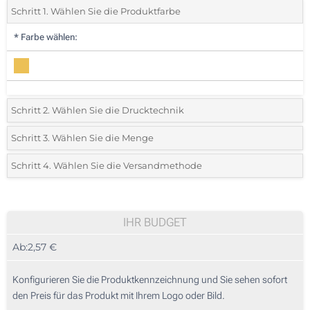
Schritt 1. Wählen Sie die Produktfarbe
*
Farbe wählen:
Schritt 2. Wählen Sie die Drucktechnik
*
Wählen Sie die Druck- und Farbtechniken für Ihr Logo:
Schritt 3. Wählen Sie die Menge
*
Bitte wählen Sie Ihre gewünschte Menge
Schritt 4. Wählen Sie die Versandmethode
1 Farbig (Auf einer Seite)
Menge
Standard
Stückpreis
Ohne Werbedruck
30
IHR BUDGET
Ab:
2,57 €
60
150
Konfigurieren Sie die Produktkennzeichnung und Sie sehen sofort
den Preis für das Produkt mit Ihrem Logo oder Bild.
300