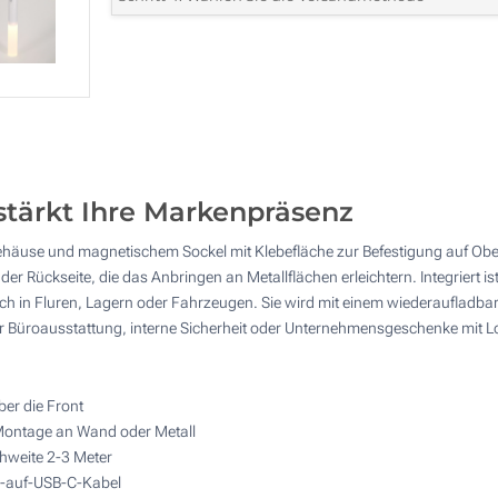
Menge
Standard
Stückpreis
Ohne Werbedruck
15
30
75
stärkt Ihre Markenpräsenz
150
häuse und magnetischem Sockel mit Klebefläche zur Befestigung auf Oberfl
300
er Rückseite, die das Anbringen an Metallflächen erleichtern. Integriert 
ch in Fluren, Lagern oder Fahrzeugen. Sie wird mit einem wiederaufladba
Andere Menge :
ür Büroausstattung, interne Sicherheit oder Unternehmensgeschenke mit L
Aktualisieren
ber die Front
Montage an Wand oder Metall
hweite 2-3 Meter
-auf-USB-C-Kabel