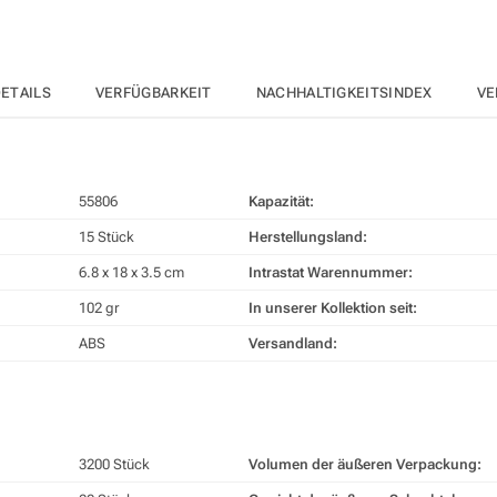
ETAILS
VERFÜGBARKEIT
NACHHALTIGKEITSINDEX
VE
55806
Kapazität:
15 Stück
Herstellungsland:
6.8 x 18 x 3.5 cm
Intrastat Warennummer:
102 gr
In unserer Kollektion seit:
ABS
Versandland:
3200 Stück
Volumen der äußeren Verpackung: