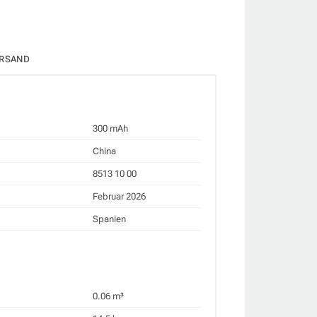
RSAND
300 mAh
China
8513 10 00
Februar 2026
Spanien
0.06 m³