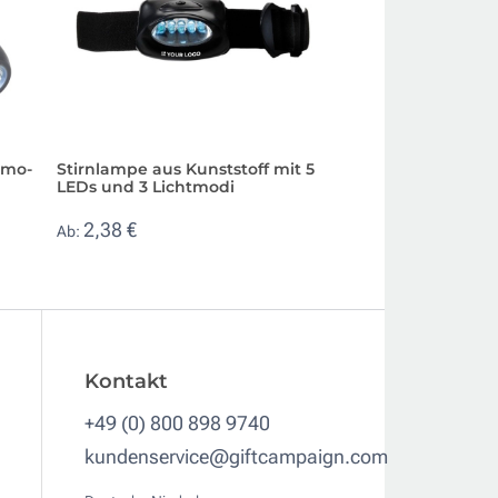
amo-
Stirnlampe aus Kunststoff mit 5
Kleine Aluminiu
LEDs und 3 Lichtmodi
mit Karabiner un
2,38 €
1,13 €
Ab:
Ab:
Kontakt
+49 (0) 800 898 9740
kundenservice@giftcampaign.com