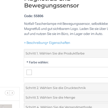
Bewegungssensor
Code:
55806
Notfall-Taschenlampe mit Bewegungssensor, selbstkleb
Magnetfuß und gut sichtbarem Logo. Laden Sie sie über
auf und nutzen Sie sie im Büro, im Lager oder im Auto.
+ Beschreibung
+ Eigenschaften
Schritt 1. Wählen Sie die Produktfarbe
*
Farbe wählen:
Schritt 2. Wählen Sie die Drucktechnik
*
Wählen Sie die Druck- und Farbtechniken für Ihr Logo:
Schritt 3. Wählen Sie die Menge
*
Bitte wählen Sie Ihre gewünschte Menge
Schritt 4. Wählen Sie die Versandmethode
1 Farbig (Auf der Vorderseite)