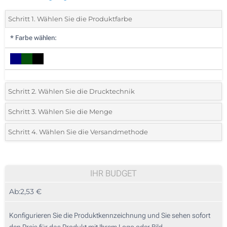
Schritt 1. Wählen Sie die Produktfarbe
*
Farbe wählen:
Schritt 2. Wählen Sie die Drucktechnik
*
Wählen Sie die Druck- und Farbtechniken für Ihr Logo:
Schritt 3. Wählen Sie die Menge
*
Bitte wählen Sie Ihre gewünschte Menge
Schritt 4. Wählen Sie die Versandmethode
1 Farbig (Auf einer Seite)
Menge
Standard
Stückpreis
2 Farbig (Auf einer Seite)
10
IHR BUDGET
3 Farbig (Auf einer Seite)
Ab:
2,53 €
20
4 Farbig (Auf einer Seite)
50
Konfigurieren Sie die Produktkennzeichnung und Sie sehen sofort
Lasergravur (Auf einer Seite)
den Preis für das Produkt mit Ihrem Logo oder Bild.