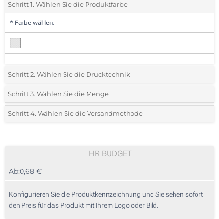
Schritt 1. Wählen Sie die Produktfarbe
*
Farbe wählen:
Schritt 2. Wählen Sie die Drucktechnik
*
Wählen Sie die Druck- und Farbtechniken für Ihr Logo:
Schritt 3. Wählen Sie die Menge
*
Bitte wählen Sie Ihre gewünschte Menge
Schritt 4. Wählen Sie die Versandmethode
1 Farbig (Auf einer Seite)
Menge
Standard
Stückpreis
2 Farbig (Auf einer Seite)
25
IHR BUDGET
3 Farbig (Auf einer Seite)
Ab:
0,68 €
50
4 Farbig (Auf einer Seite)
125
Konfigurieren Sie die Produktkennzeichnung und Sie sehen sofort
Digitaler Druck in Vollfarbe (Auf einer Seite)
den Preis für das Produkt mit Ihrem Logo oder Bild.
250